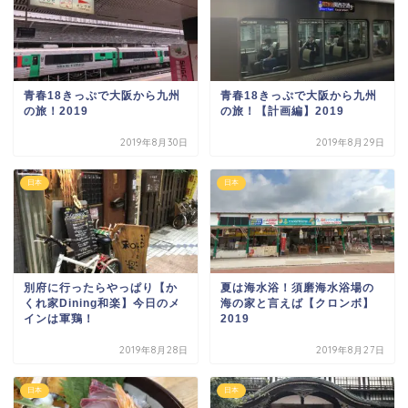
青春18きっぷで大阪から九州
青春18きっぷで大阪から九州
の旅！2019
の旅！【計画編】2019
2019年8月30日
2019年8月29日
日本
日本
別府に行ったらやっぱり【か
夏は海水浴！須磨海水浴場の
くれ家Dining和楽】今日のメ
海の家と言えば【クロンボ】
インは軍鶏！
2019
2019年8月28日
2019年8月27日
日本
日本