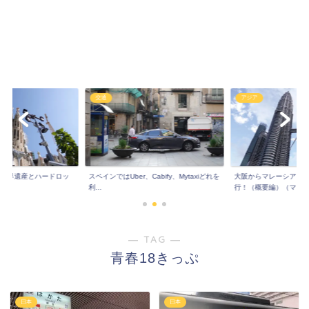
アジア
ヨーロッパ
Cabify、Mytaxiどれを
大阪からマレーシア！三泊四日の弾丸旅
大阪からスペイン!世界
行！（概要編）（マレ...
クカフェ巡り!まと...
― TAG ―
青春18きっぷ
日本
日本