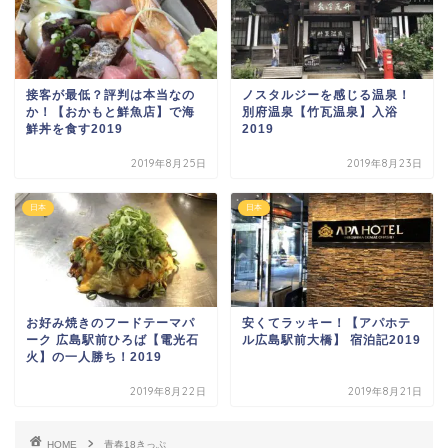
接客が最低？評判は本当なの
ノスタルジーを感じる温泉！
か！【おかもと鮮魚店】で海
別府温泉【竹瓦温泉】入浴
鮮丼を食す2019
2019
2019年8月25日
2019年8月23日
日本
日本
お好み焼きのフードテーマパ
安くてラッキー！【アパホテ
ーク 広島駅前ひろば【電光石
ル広島駅前大橋】 宿泊記2019
火】の一人勝ち！2019
2019年8月22日
2019年8月21日
HOME
青春18きっぷ