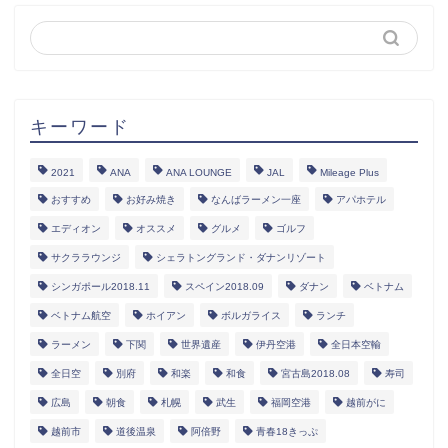
キーワード
2021
ANA
ANA LOUNGE
JAL
Mileage Plus
おすすめ
お好み焼き
なんばラーメン一座
アパホテル
エディオン
オススメ
グルメ
ゴルフ
サクララウンジ
シェラトングランド・ダナンリゾート
シンガポール2018.11
スペイン2018.09
ダナン
ベトナム
ベトナム航空
ホイアン
ボルガライス
ランチ
ラーメン
下関
世界遺産
伊丹空港
全日本空輸
全日空
別府
和楽
和食
宮古島2018.08
寿司
広島
朝食
札幌
武生
福岡空港
越前がに
越前市
道後温泉
阿倍野
青春18きっぷ