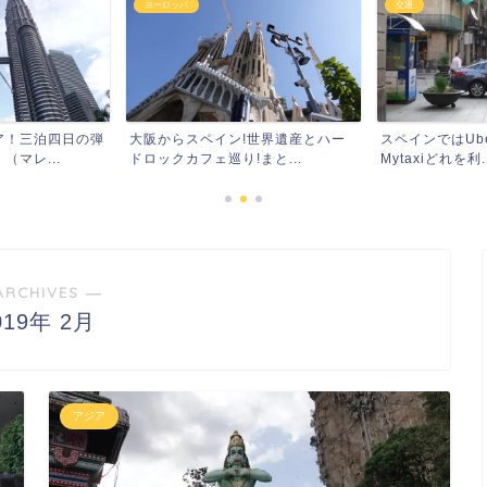
ヨーロッパ
交通
ア！三泊四日の弾
大阪からスペイン!世界遺産とハー
スペインではUber
マレ...
ドロックカフェ巡り!まと...
Mytaxiどれを利..
ARCHIVES ―
019年 2月
アジア