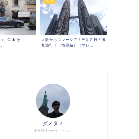
アジア
、Cabify、
大阪からマレーシア！三泊四日の弾
.
丸旅行！（概要編）（マレ...
ダメダメ
定年間近のサラリーマン