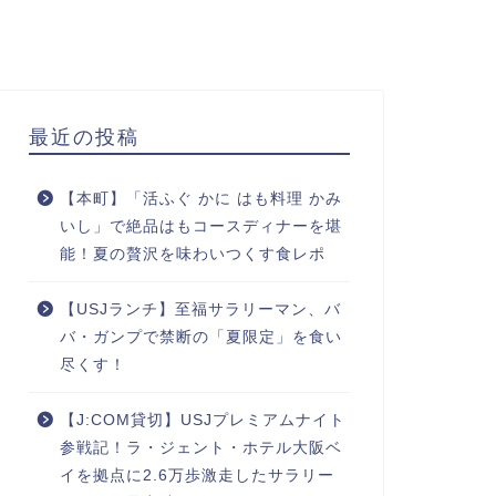
最近の投稿
【本町】「活ふぐ かに はも料理 かみ
いし」で絶品はもコースディナーを堪
能！夏の贅沢を味わいつくす食レポ
【USJランチ】至福サラリーマン、バ
バ・ガンプで禁断の「夏限定」を食い
尽くす！
【J:COM貸切】USJプレミアムナイト
参戦記！ラ・ジェント・ホテル大阪ベ
イを拠点に2.6万歩激走したサラリー