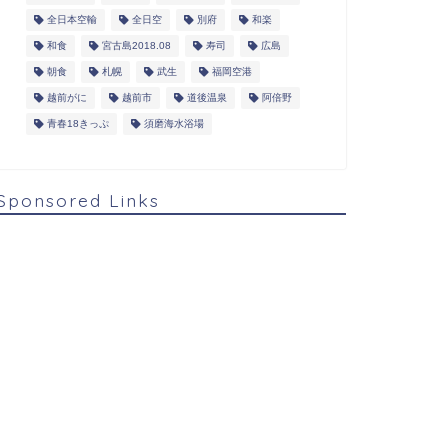
全日本空輸
全日空
別府
和楽
和食
宮古島2018.08
寿司
広島
朝食
札幌
武生
福岡空港
越前がに
越前市
道後温泉
阿倍野
青春18きっぷ
須磨海水浴場
Sponsored Links