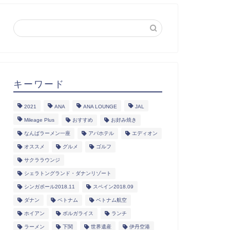
キーワード
2021
ANA
ANA LOUNGE
JAL
Mileage Plus
おすすめ
お好み焼き
なんばラーメン一座
アパホテル
エディオン
オススメ
グルメ
ゴルフ
サクララウンジ
シェラトングランド・ダナンリゾート
シンガポール2018.11
スペイン2018.09
ダナン
ベトナム
ベトナム航空
ホイアン
ボルガライス
ランチ
ラーメン
下関
世界遺産
伊丹空港