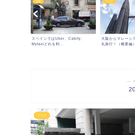
交通
アジア
界遺産とハー
スペインではUber、Cabify、
大阪からマレーシ
と...
Mytaxiどれを利...
丸旅行！（概要編）（
― 
2
アジア