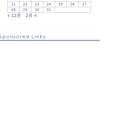
21
22
23
24
25
26
27
28
29
30
31
« 12月
2月 »
Sponsored Links