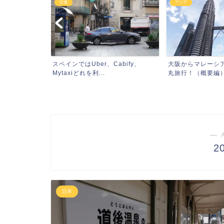
交通
アジア
界遺産とハー
スペインではUber、Cabify、
大阪からマレーシ
と...
Mytaxiどれを利...
丸旅行！（概要編）（
― 
2
日本