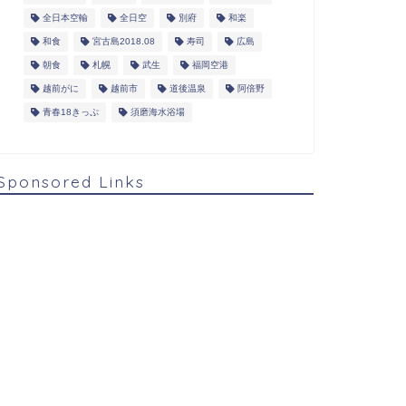
全日本空輸
全日空
別府
和楽
和食
宮古島2018.08
寿司
広島
朝食
札幌
武生
福岡空港
越前がに
越前市
道後温泉
阿倍野
青春18きっぷ
須磨海水浴場
Sponsored Links