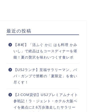
最近の投稿
【本町】「活ふぐ かに はも料理 かみ
いし」で絶品はもコースディナーを堪
能！夏の贅沢を味わいつくす食レポ
【USJランチ】至福サラリーマン、バ
バ・ガンプで禁断の「夏限定」を食い
尽くす！
【J:COM貸切】USJプレミアムナイト
参戦記！ラ・ジェント・ホテル大阪ベ
イを拠点に2.6万歩激走したサラリー