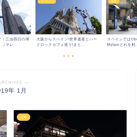
ヨーロッパ
交通
ア！三泊四日の弾
大阪からスペイン!世界遺産とハー
スペインではUber
マレ...
ドロックカフェ巡り!まと...
Mytaxiどれを利..
ARCHIVES ―
019年 1月
日本