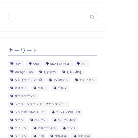
キーワード
2021
ANA
ANA LOUNGE
JAL
Mileage Plus
おすすめ
お好み焼き
なんばラーメン一座
アパホテル
エディオン
オススメ
グルメ
ゴルフ
サクララウンジ
シェラトングランド・ダナンリゾート
シンガポール2018.11
スペイン2018.09
ダナン
ベトナム
ベトナム航空
ホイアン
ボルガライス
ランチ
ラーメン
下関
世界遺産
伊丹空港