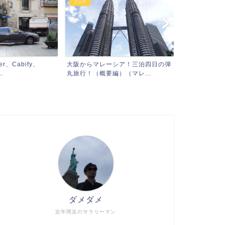
アジア
、Cabify、
大阪からマレーシア！三泊四日の弾
.
丸旅行！（概要編）（マレ...
ダメダメ
定年間近のサラリーマン