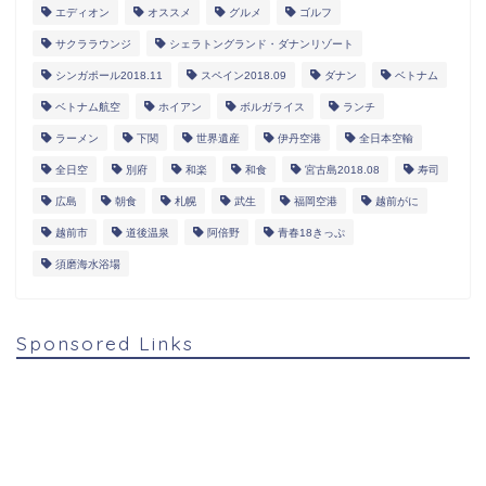
エディオン
オススメ
グルメ
ゴルフ
サクララウンジ
シェラトングランド・ダナンリゾート
シンガポール2018.11
スペイン2018.09
ダナン
ベトナム
ベトナム航空
ホイアン
ボルガライス
ランチ
ラーメン
下関
世界遺産
伊丹空港
全日本空輸
全日空
別府
和楽
和食
宮古島2018.08
寿司
広島
朝食
札幌
武生
福岡空港
越前がに
越前市
道後温泉
阿倍野
青春18きっぷ
須磨海水浴場
Sponsored Links