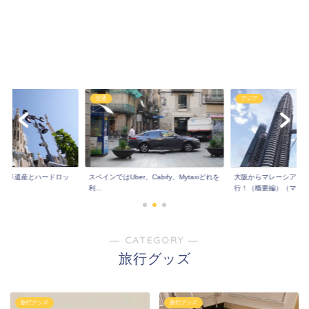
交通
アジア
!世界遺産とハードロッ
スペインではUber、Cabify、Mytaxiどれを
大阪からマレーシア！
..
利...
行！（概要編）（マレ..
― CATEGORY ―
旅行グッズ
旅行グッズ
旅行グッズ