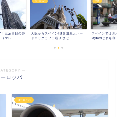
ヨーロッパ
交通
ア！三泊四日の弾
大阪からスペイン!世界遺産とハー
スペインではUber
マレ...
ドロックカフェ巡り!まと...
Mytaxiどれを利..
CATEGORY ―
ヨーロッパ
ヨーロッパ