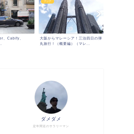
アジア
、Cabify、
大阪からマレーシア！三泊四日の弾
.
丸旅行！（概要編）（マレ...
ダメダメ
定年間近のサラリーマン