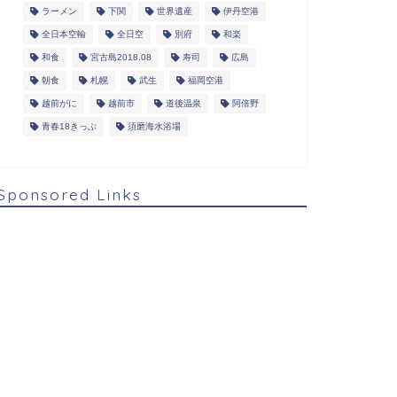
ラーメン
下関
世界遺産
伊丹空港
全日本空輸
全日空
別府
和楽
和食
宮古島2018.08
寿司
広島
朝食
札幌
武生
福岡空港
越前がに
越前市
道後温泉
阿倍野
青春18きっぷ
須磨海水浴場
Sponsored Links