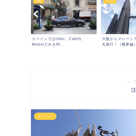
交通
アジア
界遺産とハー
スペインではUber、Cabify、
大阪からマレーシ
と...
Mytaxiどれを利...
丸旅行！（概要編）（
― 
ヨーロッパ