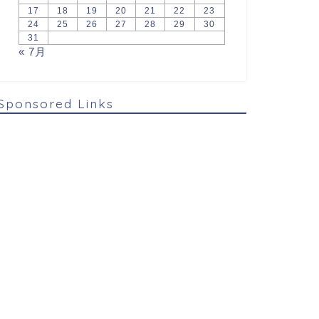
17
18
19
20
21
22
23
24
25
26
27
28
29
30
31
« 7月
Sponsored Links