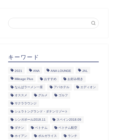
キーワード
2021
ANA
ANA LOUNGE
JAL
Mileage Plus
おすすめ
お好み焼き
なんばラーメン一座
アパホテル
エディオン
オススメ
グルメ
ゴルフ
サクララウンジ
シェラトングランド・ダナンリゾート
シンガポール2018.11
スペイン2018.09
ダナン
ベトナム
ベトナム航空
ホイアン
ボルガライス
ランチ