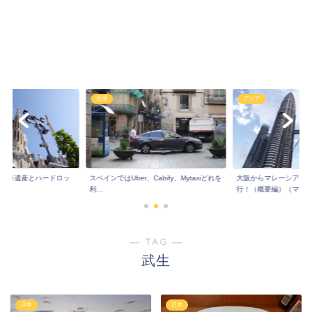
交通
アジア
!世界遺産とハードロッ
スペインではUber、Cabify、Mytaxiどれを
大阪からマレーシア！
..
利...
行！（概要編）（マレ..
― TAG ―
武生
日本
日本