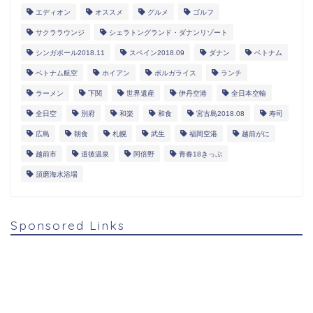
エディオン
オススメ
グルメ
ゴルフ
サクララウンジ
シェラトングランド・ダナンリゾート
シンガポール2018.11
スペイン2018.09
ダナン
ベトナム
ベトナム航空
ホイアン
ボルガライス
ランチ
ラーメン
下関
世界遺産
伊丹空港
全日本空輸
全日空
別府
和楽
和食
宮古島2018.08
寿司
広島
朝食
札幌
武生
福岡空港
越前がに
越前市
道後温泉
阿倍野
青春18きっぷ
須磨海水浴場
Sponsored Links