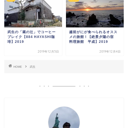
武生の「蔵の辻」でコーヒー
越前がにが食べられるオスス
ブレイク【884 HAYASHI珈
メの旅館！【絶景夕陽の宿
琲】2019
料理旅館 平成】2019
2019年12月5日
2019年12月4日
HOME
武生