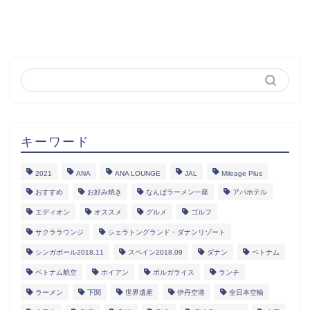
キーワード
2021
ANA
ANA LOUNGE
JAL
Mileage Plus
おすすめ
お好み焼き
なんばラーメン一座
アパホテル
エディオン
オススメ
グルメ
ゴルフ
サクララウンジ
シェラトングランド・ダナンリゾート
シンガポール2018.11
スペイン2018.09
ダナン
ベトナム
ベトナム航空
ホイアン
ボルガライス
ランチ
ラーメン
下関
世界遺産
伊丹空港
全日本空輸