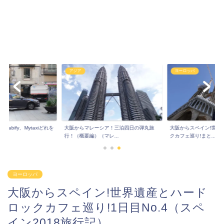
アジア
ヨーロッパ
Cabify、Mytaxiどれを
大阪からマレーシア！三泊四日の弾丸旅
大阪からスペイン!世界
行！（概要編）（マレ...
クカフェ巡り!まと...
ヨーロッパ
大阪からスペイン!世界遺産とハード
ロックカフェ巡り!1日目No.4（スペ
イン2018旅行記）