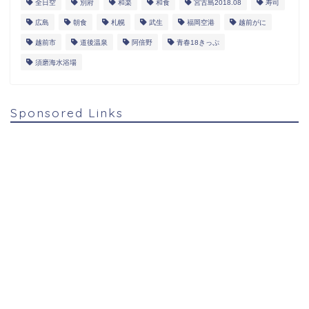
全日空
別府
和楽
和食
宮古島2018.08
寿司
広島
朝食
札幌
武生
福岡空港
越前がに
越前市
道後温泉
阿倍野
青春18きっぷ
須磨海水浴場
Sponsored Links