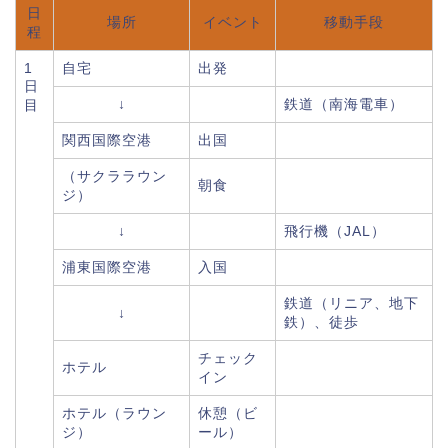
日
場所
イベント
移動手段
程
1
自宅
出発
日
↓
鉄道（南海電車）
目
関西国際空港
出国
（サクララウン
朝食
ジ）
↓
飛行機（JAL）
浦東国際空港
入国
鉄道（リニア、地下
↓
鉄）、徒歩
チェック
ホテル
イン
ホテル（ラウン
休憩（ビ
ジ）
ール）