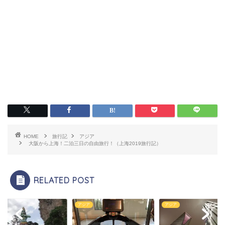
HOME
旅行記
アジア
大阪から上海！二泊三日の自由旅行！（上海2019旅行記）
RELATED POST
ア
アジア
アジア