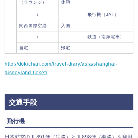
（ラウンジ）
休憩
↓
飛行機（JAL）
関西国際空港
入国
↓
鉄道（南海電車）
自宅
帰宅
http://dokichan.com/travel-diary/asia/shanghai-
disneyland-ticket/
交通手段
飛行機
日本航空のJL891便（往路）とJL898便（復路）を利用