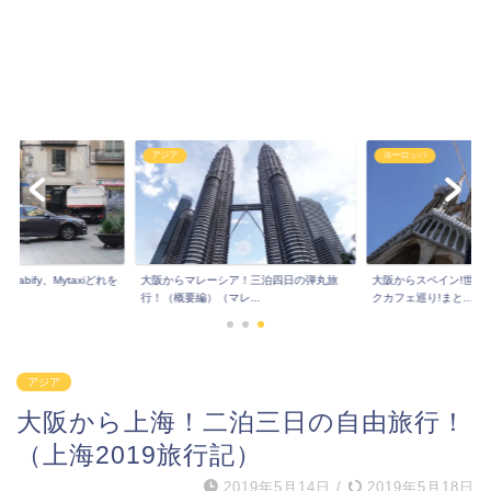
アジア
ヨーロッパ
Cabify、Mytaxiどれを
大阪からマレーシア！三泊四日の弾丸旅
大阪からスペイン!世界
行！（概要編）（マレ...
クカフェ巡り!まと...
アジア
大阪から上海！二泊三日の自由旅行！
（上海2019旅行記）
2019年5月14日
/
2019年5月18日