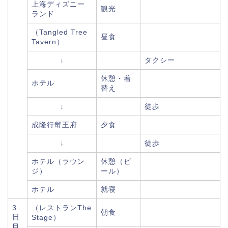
上海ディズニー
観光
ランド
（Tangled Tree
昼食
Tavern）
↓
タクシー
休憩・着
ホテル
替え
↓
徒歩
成隆行蟹王府
夕食
↓
徒歩
ホテル（ラウン
休憩（ビ
ジ）
ール）
ホテル
就寝
3
（レストランThe
朝食
日
Stage）
目