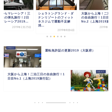
阪からマレーシア！三
シェラトングランド・ダ
大阪から上海！二泊
四日の弾丸旅行！2日
ナンリゾートのフィット
の自由旅行！1日目
マレーシア2019...
ネスジムで運動不足解
No.2（上海2019旅行.
消...
2019年2月25日
2019年5
2019年8月6日
運転免許証の更新2019（大阪府）
大阪から上海！二泊三日の自由旅行！1
日目No.1（上海2019旅行記）