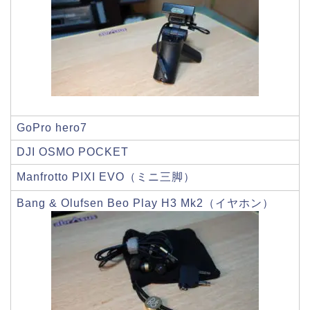
GoPro hero7
DJI OSMO POCKET
Manfrotto PIXI EVO（ミニ三脚）
Bang & Olufsen Beo Play H3 Mk2（イヤホン）