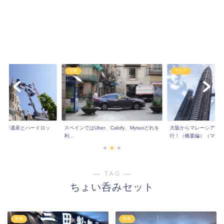
交通
アジア
!世界遺産とハードロッ
スペインではUber、Cabify、Mytaxiどれを
大阪からマレーシア！
..
利...
行！（概要編）（マレ..
― TAG ―
ちょい呑みセット
飲食
飲食