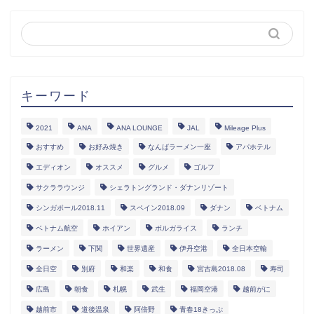
キーワード
2021
ANA
ANA LOUNGE
JAL
Mileage Plus
おすすめ
お好み焼き
なんばラーメン一座
アパホテル
エディオン
オススメ
グルメ
ゴルフ
サクララウンジ
シェラトングランド・ダナンリゾート
シンガポール2018.11
スペイン2018.09
ダナン
ベトナム
ベトナム航空
ホイアン
ボルガライス
ランチ
ラーメン
下関
世界遺産
伊丹空港
全日本空輸
全日空
別府
和楽
和食
宮古島2018.08
寿司
広島
朝食
札幌
武生
福岡空港
越前がに
越前市
道後温泉
阿倍野
青春18きっぷ