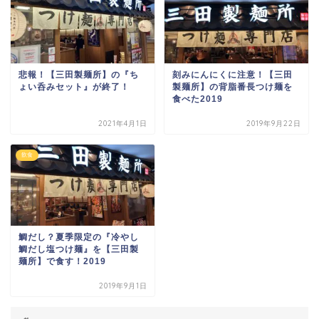
悲報！【三田製麺所】の『ち
刻みにんにくに注意！【三田
ょい呑みセット』が終了！
製麺所】の背脂番長つけ麺を
食べた2019
2021年4月1日
2019年9月22日
飲食
鯛だし？夏季限定の『冷やし
鯛だし塩つけ麺』を【三田製
麺所】で食す！2019
2019年9月1日