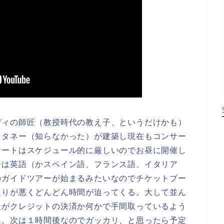
ディの師匠（教授時代の教え子、というだけかも）
ンタネー（知らなかった）が建築し現在もコンサー
サートはスケジュール的に厳しいのでお昼に開催し
ーは英語（かスペイン語、フランス語、イタリア
のガイドツアーが始まるみたいなのでチケットブー
取りが悪くどんどん時間が迫ってくる。大して並ん
人がクレジットの決済か何かで手間取っているよう
た。次は１時間後なのでガッカリ、と思ったら予定