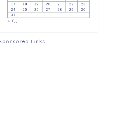
17
18
19
20
21
22
23
24
25
26
27
28
29
30
31
« 7月
Sponsored Links