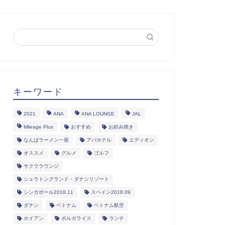
キーワード
2021
ANA
ANA LOUNGE
JAL
Mileage Plus
おすすめ
お好み焼き
なんばラーメン一座
アパホテル
エディオン
オススメ
グルメ
ゴルフ
サクララウンジ
シェラトングランド・ダナンリゾート
シンガポール2018.11
スペイン2018.09
ダナン
ベトナム
ベトナム航空
ホイアン
ボルガライス
ランチ