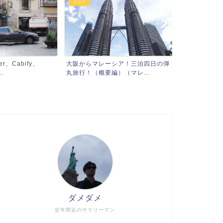
アジア
、Cabify、
大阪からマレーシア！三泊四日の弾
.
丸旅行！（概要編）（マレ...
ダメダメ
定年間近のサラリーマン