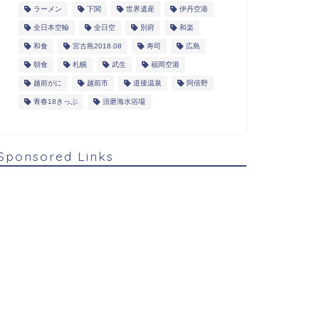
ラーメン
下関
世界遺産
伊丹空港
全日本空輸
全日空
別府
和楽
和食
宮古島2018.08
寿司
広島
朝食
札幌
武生
福岡空港
越前がに
越前市
道後温泉
阿倍野
青春18きっぷ
須磨海水浴場
Sponsored Links