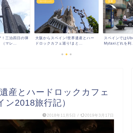
ヨーロッパ
交通
ア！三泊四日の弾
大阪からスペイン!世界遺産とハー
スペインではUber
マレ...
ドロックカフェ巡り!まと...
Mytaxiどれを利..
界遺産とハードロックカフェ
イン2018旅行記）
2018年11月5日
/
2019年3月17日