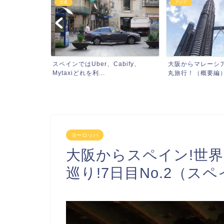
交通
アジア
界遺産とハー
スペインではUber、Cabify、
大阪からマレーシ
と...
Mytaxiどれを利...
丸旅行！（概要編）（
ヨーロッパ
大阪からスペイン!世
巡り!7日目No.2（スペ