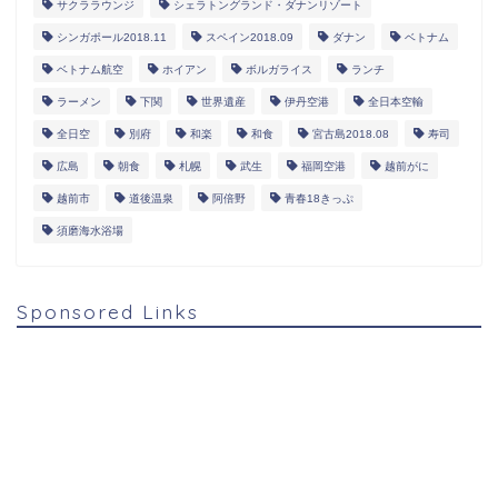
サクララウンジ
シェラトングランド・ダナンリゾート
シンガポール2018.11
スペイン2018.09
ダナン
ベトナム
ベトナム航空
ホイアン
ボルガライス
ランチ
ラーメン
下関
世界遺産
伊丹空港
全日本空輸
全日空
別府
和楽
和食
宮古島2018.08
寿司
広島
朝食
札幌
武生
福岡空港
越前がに
越前市
道後温泉
阿倍野
青春18きっぷ
須磨海水浴場
Sponsored Links