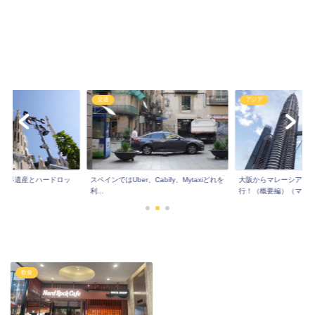
交通
アジア
!世界遺産とハードロッ
スペインではUber、Cabify、Mytaxiどれを
大阪からマレーシア！
..
利...
行！（概要編）（マレ..
飲食