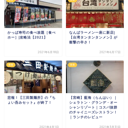
かっぱ寿司の食べ放題［食べ
なんばラーメン一座に新店|
ホー］|攻略法【2021】
【台湾タンタンタンメン】が
衝撃の辛さ！
2021年6月18日
2021年6月17日
飲食
飲食
悲報！【三田製麺所】の『ち
【宮崎】藍海（らんはい）｜
ょい呑みセット』が終了！
シェラトン・グランデ・オー
シャンリゾート｜コスパ抜群
のチャイニーズレストラン！
｜ランチのレビュー
2021年4月1日
2021年3月31日