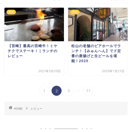
飲食
飲食
【宮崎】最高の宮崎牛！ミヤ
松山の老舗のビアホールでラ
チクでステーキ！｜ランチの
ンチ！【みゅんへん】でド定
レビュー
番の唐揚げと生ビールを堪
能！2020
2021年3月20日
2020年7月21日
...
1
2
3
11
HOME
レビュー