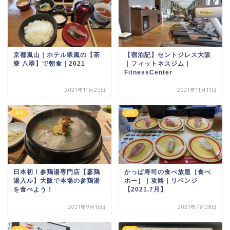
京都嵐山｜ホテル翠嵐の【茶
【宿泊記】セントジレス大阪
寮 八翠】で朝食｜2021
｜フィットネスジム｜
FitnessCenter
2021年11月25日
2021年11月11日
飲食
飲食
日本初！参鶏湯専門店【蔘鶏
かっぱ寿司の食べ放題［食べ
湯入ル】大阪で本場の参鶏湯
ホー］｜攻略｜リベンジ
を食べよう！
【2021.7月】
2021年9月16日
2021年7月28日
飲食
飲食