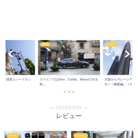
交通
アジア
!世界遺産とハードロッ
スペインではUber、Cabify、Mytaxiどれを
大阪からマレーシア！
..
利...
行！（概要編）（マレ..
― CATEGORY ―
レビュー
ホテル
スポーツ