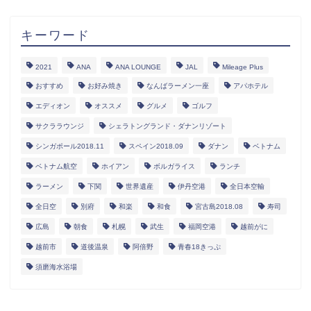
キーワード
2021
ANA
ANA LOUNGE
JAL
Mileage Plus
おすすめ
お好み焼き
なんばラーメン一座
アパホテル
エディオン
オススメ
グルメ
ゴルフ
サクララウンジ
シェラトングランド・ダナンリゾート
シンガポール2018.11
スペイン2018.09
ダナン
ベトナム
ベトナム航空
ホイアン
ボルガライス
ランチ
ラーメン
下関
世界遺産
伊丹空港
全日本空輸
全日空
別府
和楽
和食
宮古島2018.08
寿司
広島
朝食
札幌
武生
福岡空港
越前がに
越前市
道後温泉
阿倍野
青春18きっぷ
須磨海水浴場