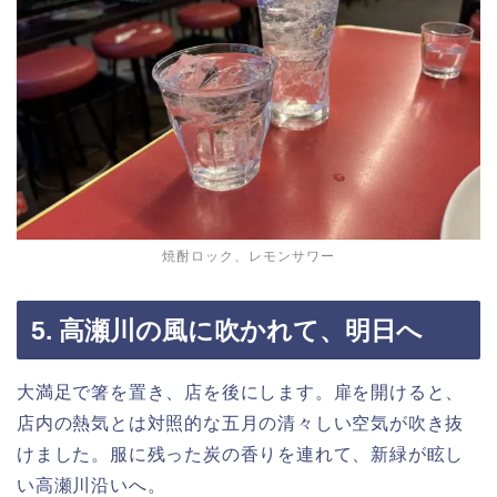
焼酎ロック、レモンサワー
5. 高瀬川の風に吹かれて、明日へ
大満足で箸を置き、店を後にします。扉を開けると、
店内の熱気とは対照的な五月の清々しい空気が吹き抜
けました。服に残った炭の香りを連れて、新緑が眩し
い高瀬川沿いへ。