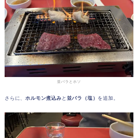
並バラとホソ
さらに、
ホルモン煮込み
と
並バラ（塩）
を追加。