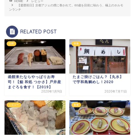
HOME
レビュー
【還暦前日】京都アジェの煙に巻かれて。60歳を目前に味わう、極上のホルモ
ンランチ
RELATED POST
日本
飲食
函館来たならやっぱりお寿
たまご掛けごはん？【丸水】
司！【鮨 和処 つかさ】戸井産
で宇和島鯛めし！2020
まぐろを食す！【2019】
2020年1月9日
2020年7月11日
レビュー
飲食