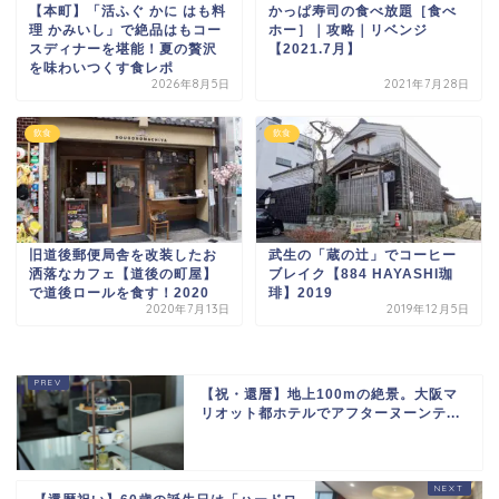
【本町】「活ふぐ かに はも料
かっぱ寿司の食べ放題［食べ
理 かみいし」で絶品はもコー
ホー］｜攻略｜リベンジ
スディナーを堪能！夏の贅沢
【2021.7月】
を味わいつくす食レポ
2026年8月5日
2021年7月28日
飲食
飲食
旧道後郵便局舎を改装したお
武生の「蔵の辻」でコーヒー
洒落なカフェ【道後の町屋】
ブレイク【884 HAYASHI珈
で道後ロールを食す！2020
琲】2019
2020年7月13日
2019年12月5日
【祝・還暦】地上100mの絶景。大阪マ
リオット都ホテルでアフターヌーンテ...