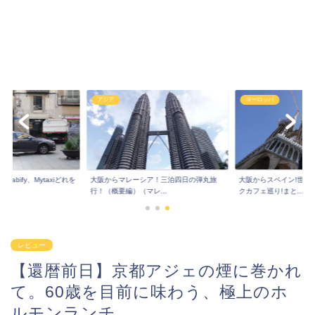
アジア
ヨーロッパ
Cabify、Mytaxiどれを
大阪からマレーシア！三泊四日の弾丸旅
大阪からスペイン!世界
行！（概要編）（マレ...
クカフェ巡り!まと...
レビュー
【還暦前日】京都アジェの煙に巻かれ
て。60歳を目前に味わう、極上のホ
ルモンランチ