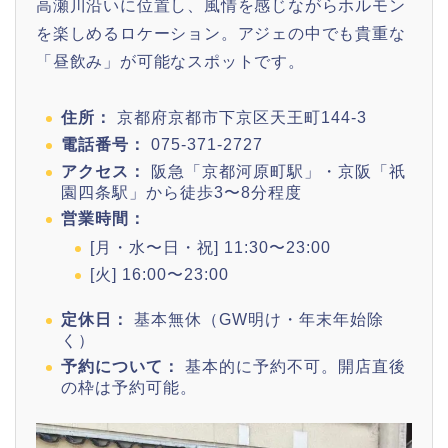
高瀬川沿いに位置し、風情を感じながらホルモン
を楽しめるロケーション。アジェの中でも貴重な
「昼飲み」が可能なスポットです。
住所：
京都府京都市下京区天王町144-3
電話番号：
075-371-2727
アクセス：
阪急「京都河原町駅」・京阪「祇
園四条駅」から徒歩3〜8分程度
営業時間：
[月・水〜日・祝] 11:30〜23:00
[火] 16:00〜23:00
定休日：
基本無休（GW明け・年末年始除
く）
予約について：
基本的に予約不可。開店直後
の枠は予約可能。