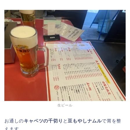
生ビール
お通しの
キャベツの千切り
と
豆もやしナムル
で胃を整
えます。