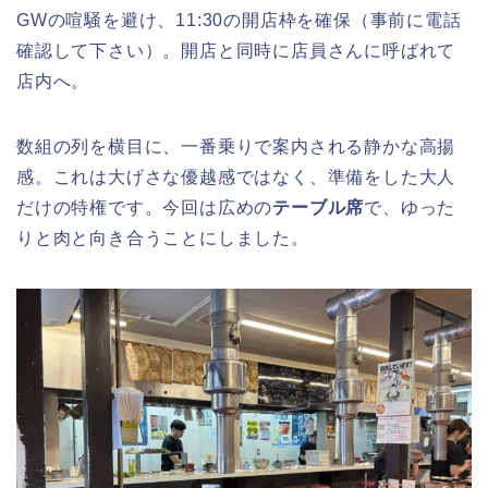
GWの喧騒を避け、11:30の開店枠を確保（事前に電話
確認して下さい）。開店と同時に店員さんに呼ばれて
店内へ。
数組の列を横目に、一番乗りで案内される静かな高揚
感。これは大げさな優越感ではなく、準備をした大人
だけの特権です。今回は広めの
テーブル席
で、ゆった
りと肉と向き合うことにしました。