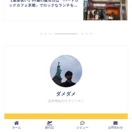
【還暦祝い】60歳の誕生日は「ハードロ
ックカフェ京都」でロックなランチを...
ダメダメ
定年間近のサラリーマン
＼ Follow me ／
ホーム
旅行記
レビュー
お問合わせ