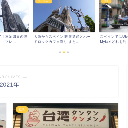
ヨーロッパ
交通
ア！三泊四日の弾
大阪からスペイン!世界遺産とハー
スペインではUber
マレ...
ドロックカフェ巡り!まと...
Mytaxiどれを利..
ARCHIVES ―
2021年
飲食