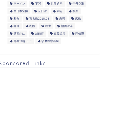
ラーメン
下関
世界遺産
伊丹空港
全日本空輸
全日空
別府
和楽
和食
宮古島2018.08
寿司
広島
朝食
札幌
武生
福岡空港
越前がに
越前市
道後温泉
阿倍野
青春18きっぷ
須磨海水浴場
Sponsored Links