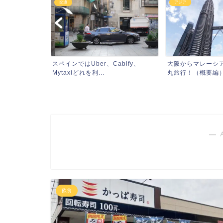
交通
アジア
界遺産とハー
スペインではUber、Cabify、
大阪からマレーシ
と...
Mytaxiどれを利...
丸旅行！（概要編）（
― 
飲食