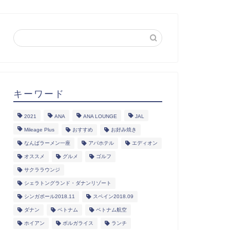
キーワード
2021
ANA
ANA LOUNGE
JAL
Mileage Plus
おすすめ
お好み焼き
なんばラーメン一座
アパホテル
エディオン
オススメ
グルメ
ゴルフ
サクララウンジ
シェラトングランド・ダナンリゾート
シンガポール2018.11
スペイン2018.09
ダナン
ベトナム
ベトナム航空
ホイアン
ボルガライス
ランチ