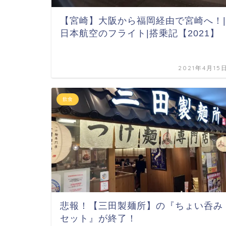
【宮崎】大阪から福岡経由で宮崎へ！|
日本航空のフライト|搭乗記【2021】
2021年4月15
飲食
悲報！【三田製麺所】の『ちょい呑み
セット』が終了！