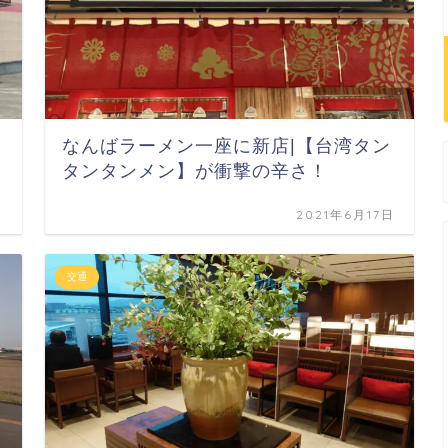
なんばラーメン一座に新店|【台湾タン
タンタンメン】が衝撃の辛さ！
日
2021年6月17日
交通