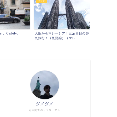
アジア
、Cabify、
大阪からマレーシア！三泊四日の弾
.
丸旅行！（概要編）（マレ...
ダメダメ
定年間近のサラリーマン