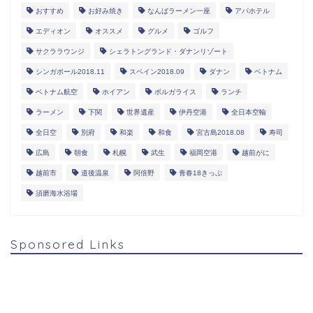
おすすめ
お好み焼き
なんばラーメン一座
アパホテル
エディオン
オススメ
グルメ
ゴルフ
サクララウンジ
シェラトングランド・ダナンリゾート
シンガポール2018.11
スペイン2018.09
ダナン
ベトナム
ベトナム航空
ホイアン
ボルガライス
ランチ
ラーメン
下関
世界遺産
伊丹空港
全日本空輸
全日空
別府
和楽
和食
宮古島2018.08
寿司
広島
朝食
札幌
武生
福岡空港
越前がに
越前市
道後温泉
阿倍野
青春18きっぷ
須磨海水浴場
Sponsored Links