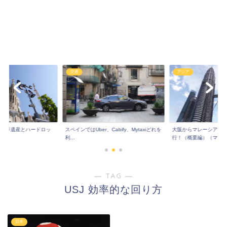
交通
アジア
!世界遺産とハードロッ
スペインではUber、Cabify、Mytaxiどれを
大阪からマレーシア！
..
利...
行！（概要編）（マレ..
― TAG ―
USJ 効率的な回り方
日本