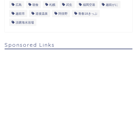
広島
朝食
札幌
武生
福岡空港
越前がに
越前市
道後温泉
阿倍野
青春18きっぷ
須磨海水浴場
Sponsored Links