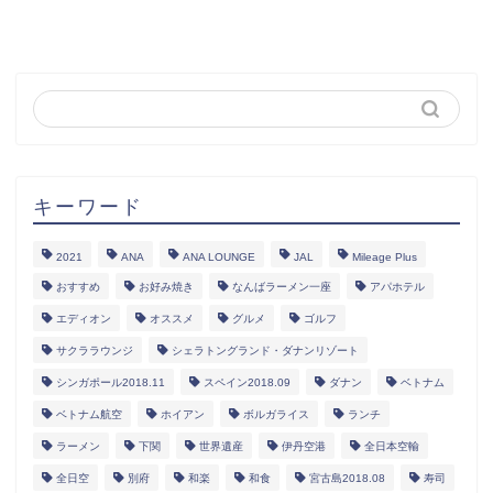
キーワード
2021
ANA
ANA LOUNGE
JAL
Mileage Plus
おすすめ
お好み焼き
なんばラーメン一座
アパホテル
エディオン
オススメ
グルメ
ゴルフ
サクララウンジ
シェラトングランド・ダナンリゾート
シンガポール2018.11
スペイン2018.09
ダナン
ベトナム
ベトナム航空
ホイアン
ボルガライス
ランチ
ラーメン
下関
世界遺産
伊丹空港
全日本空輸
全日空
別府
和楽
和食
宮古島2018.08
寿司