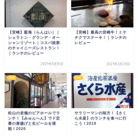
【宮崎】藍海（らんはい）｜
【宮崎】最高の宮崎牛！ミヤ
シェラトン・グランデ・オー
チクでステーキ！｜ランチの
シャンリゾート｜コスパ抜群
レビュー
のチャイニーズレストラン！
｜ランチのレビュー
2021年3月31日
2021年3月20日
飲食
飲食
松山の老舗のビアホールでラ
サラリーマンの味方！【さく
ンチ！【みゅんへん】でド定
ら水産】のランチを食べに行
番の唐揚げと生ビールを堪
こう！2019
能！2020