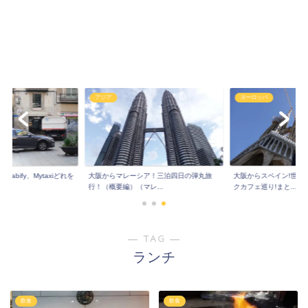
アジア
ヨーロッパ
Cabify、Mytaxiどれを
大阪からマレーシア！三泊四日の弾丸旅
大阪からスペイン!世界
行！（概要編）（マレ...
クカフェ巡り!まと...
― TAG ―
ランチ
飲食
飲食