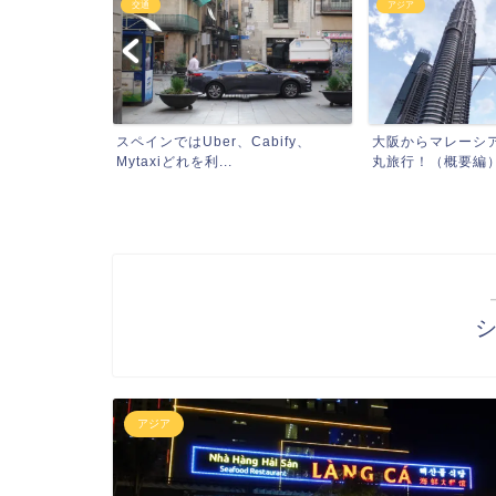
交通
アジア
界遺産とハー
スペインではUber、Cabify、
大阪からマレーシ
と...
Mytaxiどれを利...
丸旅行！（概要編）（
アジア