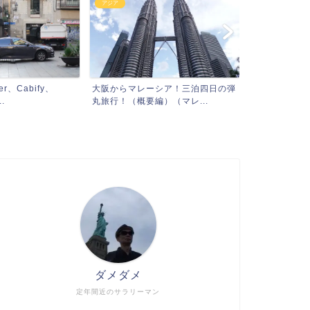
アジア
、Cabify、
大阪からマレーシア！三泊四日の弾
.
丸旅行！（概要編）（マレ...
ダメダメ
定年間近のサラリーマン