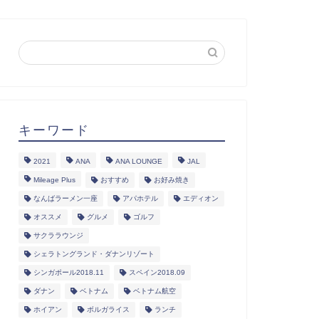
キーワード
2021
ANA
ANA LOUNGE
JAL
Mileage Plus
おすすめ
お好み焼き
なんばラーメン一座
アパホテル
エディオン
オススメ
グルメ
ゴルフ
サクララウンジ
シェラトングランド・ダナンリゾート
シンガポール2018.11
スペイン2018.09
ダナン
ベトナム
ベトナム航空
ホイアン
ボルガライス
ランチ