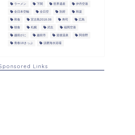
ラーメン
下関
世界遺産
伊丹空港
全日本空輸
全日空
別府
和楽
和食
宮古島2018.08
寿司
広島
朝食
札幌
武生
福岡空港
越前がに
越前市
道後温泉
阿倍野
青春18きっぷ
須磨海水浴場
Sponsored Links