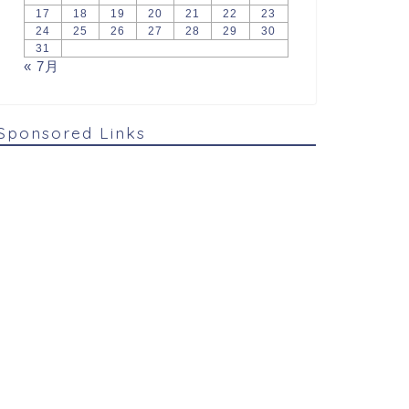
17
18
19
20
21
22
23
24
25
26
27
28
29
30
31
« 7月
Sponsored Links