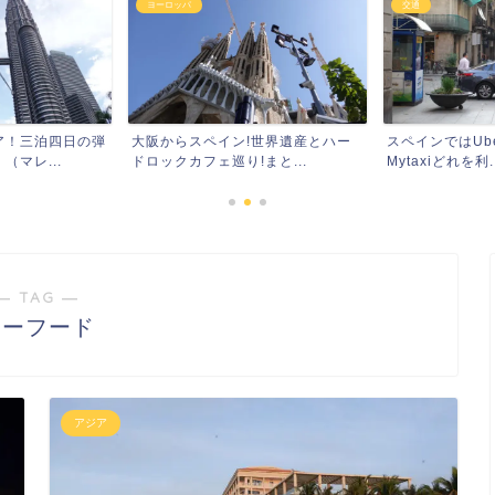
ヨーロッパ
交通
ア！三泊四日の弾
大阪からスペイン!世界遺産とハー
スペインではUber
マレ...
ドロックカフェ巡り!まと...
Mytaxiどれを利..
― TAG ―
シーフード
アジア